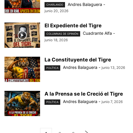
Andres Balaguera
-
CHARLANDO
junio 20, 2026
El Expediente del Tigre
Cuadrante Alfa
-
COLUMNAS DE OPINIÓN
junio 18, 2026
La Constituyente del Tigre
Andres Balaguera
-
junio 13, 2026
POLÍTICA
A la Prensa se le Creció el Tigre
Andres Balaguera
-
junio 7, 2026
POLÍTICA