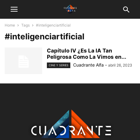
Home
Tags
#inteligenciartificial
#inteligenciartificial
Capítulo IV ¿Es La IA Tan
Peligrosa Como La Vimos en...
Cuadrante Alfa
-
abril 26, 2023
CINE Y SERIES