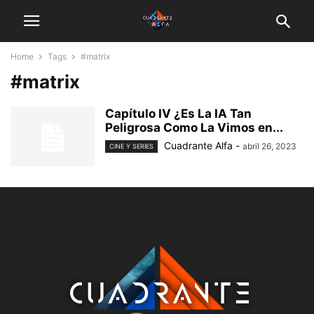
Home
Tags
#matrix
#matrix
Capítulo IV ¿Es La IA Tan
Peligrosa Como La Vimos en...
Cuadrante Alfa
-
abril 26, 2023
CINE Y SERIES