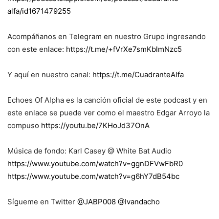
alfa/id1671479255
Acompáñanos en Telegram en nuestro Grupo ingresando
con este enlace:
https://t.me/+fVrXe7smKblmNzc5
Y aquí en nuestro canal:
https://t.me/CuadranteAlfa
Echoes Of Alpha es la canción oficial de este podcast y en
este enlace se puede ver como el maestro Edgar Arroyo la
compuso
https://youtu.be/7KHoJd37OnA
Música de fondo: Karl Casey @ White Bat Audio
https://www.youtube.com/watch?v=ggnDFVwFbR0
https://www.youtube.com/watch?v=g6hY7dB54bc
Sígueme en Twitter
@JABP008
@Ivandacho