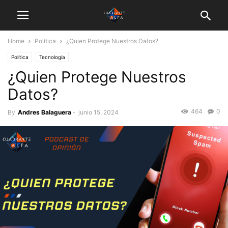
Home
Política
¿Quien Protege Nuestros Datos?
Política
Tecnología
¿Quien Protege Nuestros
Datos?
464
0
By
Andres Balaguera
-
junio 15, 2024