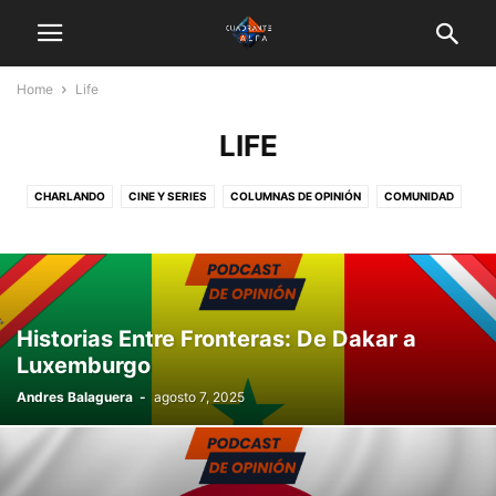
Home
Life
LIFE
CHARLANDO
CINE Y SERIES
COLUMNAS DE OPINIÓN
COMUNIDAD
DEPORTES
GASTRONOMÍA
INFO
LA VUELTA AL MUNDO EN UNA CONVERSACIÓN
LIFE
MÚSICA
POLÍTICA
TECNOLOGÍA
Historias Entre Fronteras: De Dakar a
Luxemburgo
Andres Balaguera
-
agosto 7, 2025