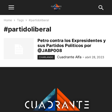
Home
Tags
#partidoliberal
#partidoliberal
Petro contra los Expresidentes y
sus Partidos Politicos por
@JABP008
Cuadrante Alfa
-
abril 28, 2023
CHARLANDO