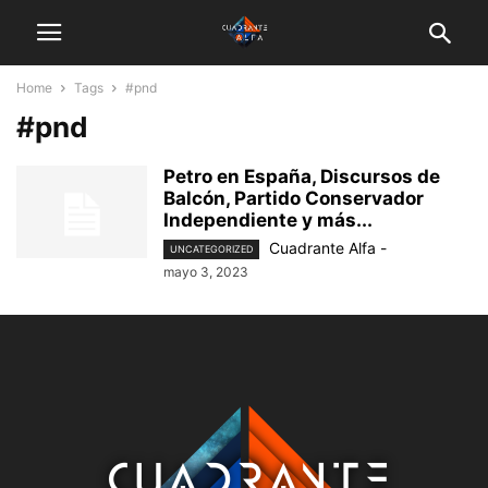
Home
Tags
#pnd
#pnd
Petro en España, Discursos de
Balcón, Partido Conservador
Independiente y más...
Cuadrante Alfa
-
UNCATEGORIZED
mayo 3, 2023