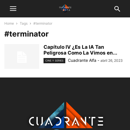
Home
Tags
#terminator
#terminator
Capítulo IV ¿Es La IA Tan
Peligrosa Como La Vimos en...
Cuadrante Alfa
-
abril 26, 2023
CINE Y SERIES