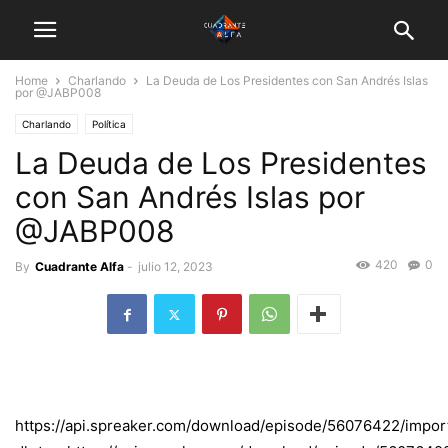
Home
Charlando
La Deuda de Los Presidentes con San Andrés Islas
por @JABP008
Charlando
Política
La Deuda de Los Presidentes
con San Andrés Islas por
@JABP008
420
0
By
Cuadrante Alfa
-
julio 12, 2023
https://api.spreaker.com/download/episode/56076422/impo