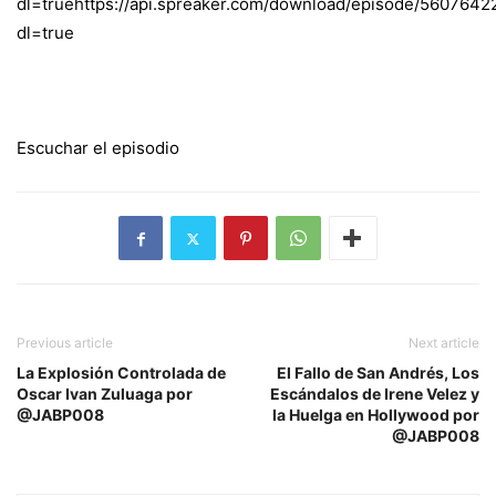
dl=true
https://api.spreaker.com/download/episode/560764
dl=true
Escuchar el episodio
Previous article
Next article
La Explosión Controlada de
El Fallo de San Andrés, Los
Oscar Ivan Zuluaga por
Escándalos de Irene Velez y
@JABP008
la Huelga en Hollywood por
@JABP008