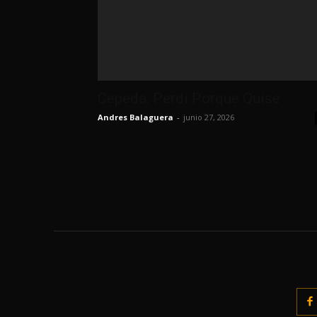
Cepeda: Perdí Porque Quise
Andres Balaguera
-
junio 27, 2026