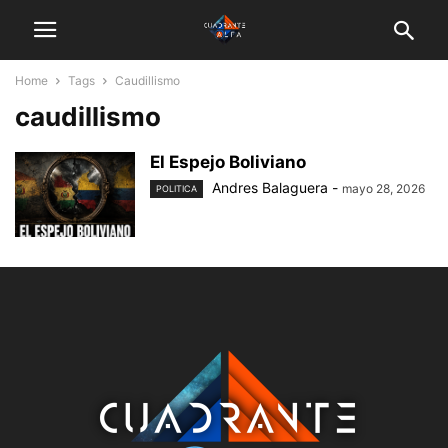
Home
Tags
Caudillismo
caudillismo
El Espejo Boliviano
Andres Balaguera
-
mayo 28, 2026
POLITICA