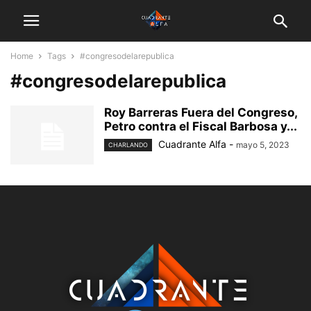
Home
Tags
#congresodelarepublica
#congresodelarepublica
Roy Barreras Fuera del Congreso,
Petro contra el Fiscal Barbosa y...
Cuadrante Alfa
-
mayo 5, 2023
CHARLANDO