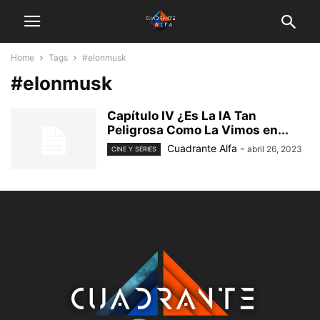
Home
Tags
#elonmusk
#elonmusk
Capítulo IV ¿Es La IA Tan
Peligrosa Como La Vimos en...
Cuadrante Alfa
-
abril 26, 2023
CINE Y SERIES