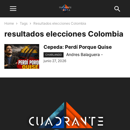
Home
Tags
Resultados elecciones Colombia
resultados elecciones Colombia
Cepeda: Perdí Porque Quise
Andres Balaguera
-
CHARLANDO
junio 27, 2026