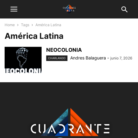
Home
Tags
América Latina
América Latina
NEOCOLONIA
Andres Balaguera
-
junio 7, 2026
CHARLANDO