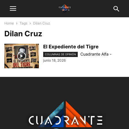
Home
Tags
Dilan Cruz
Dilan Cruz
El Expediente del Tigre
Cuadrante Alfa
-
COLUMNAS DE OPINIÓN
junio 18, 2026