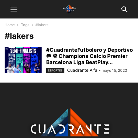
Home
Tags
#lakers
#lakers
#CuadranteFutbolero y Deportivo
🥅 ⚽️ Champions Calcio Premier
Barcelona Liga BeatPlay...
Cuadrante Alfa
-
mayo 15, 2023
DEPORTES