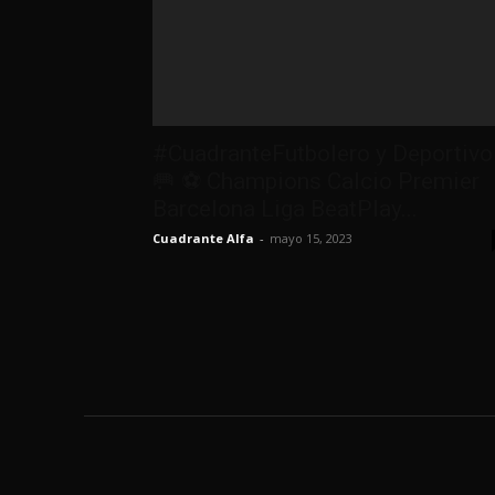
#CuadranteFutbolero y Deportivo
🥅 ⚽️ Champions Calcio Premier
Barcelona Liga BeatPlay...
Cuadrante Alfa
-
mayo 15, 2023