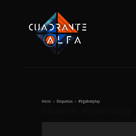
Home
Tecnolo
Inicio
Etiquetas
#ligabetplay
Etiqueta: #ligabetplay