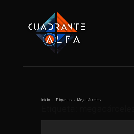
Home
Tecnolo
Inicio
Etiquetas
Megacárceles
Etiqueta: megacárcele