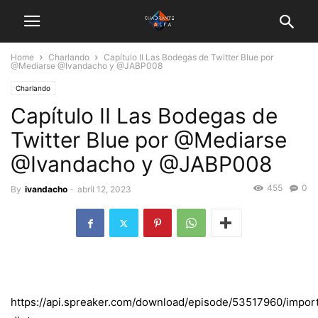
Home
Charlando
Capítulo II Las Bodegas de Twitter Blue por
@Mediarse @Ivandacho y @JABP008
Charlando
Capítulo II Las Bodegas de
Twitter Blue por @Mediarse
@Ivandacho y @JABP008
455
0
By
ivandacho
-
abril 12, 2023
https://api.spreaker.com/download/episode/53517960/imp