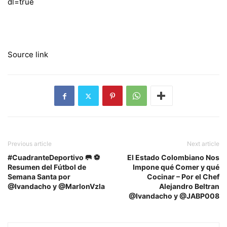
dl=true
Source link
Previous article
Next article
#CuadranteDeportivo 🥅 ⚽️
El Estado Colombiano Nos
Resumen del Fútbol de
Impone qué Comer y qué
Semana Santa por
Cocinar – Por el Chef
@Ivandacho y @MarlonVzla
Alejandro Beltran
@Ivandacho y @JABP008