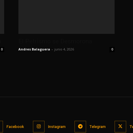
a
El Petrismo se Desmorona
Andres Balaguera
-
junio 4, 2026
0
0
Facebook
Instagram
Telegram
T