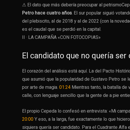
⚠ El dato que más debería preocupar al petrismo
Cep
Petro hace cuatro años
. El sur popular siguió votan
del plebiscito, al de 2018 y al de 2022 (con la nove
es el caudal que se perdió en la capital.
II · LA CAMPAÑA «CON FOTOCOPIAS»
El candidato que no quería ser
El corazón del análisis está aquí. La del Pacto Histór
que asumió que la popularidad de Gustavo Petro se l
por arte de magia.
01:24
Mientras tanto, la batalla de 
calle, con lenguaje sencillo que la gente de a pie enti
El propio Cepeda lo confesó en entrevista: «Mi campañ
20:00
Y eso, a la larga, fue exactamente lo que hiciero
siquiera quería ser candidato. Para el Cuadrante Alf