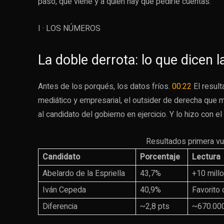
pasó, qué viene y a quién hay que pedirle cuentas.
I · LOS NÚMEROS
La doble derrota: lo que dicen 
Antes de los porqués, los datos fríos.
00:22
El result
mediático y empresarial, el outsider de derecha que 
al candidato del gobierno en ejercicio. Y lo hizo con 
Resultados primera vu
Candidato
Porcentaje
Lectura
Abelardo de la Espriella
43,7%
+10 millo
Iván Cepeda
40,9%
Favorito
Diferencia
~2,8 pts
~670.000 