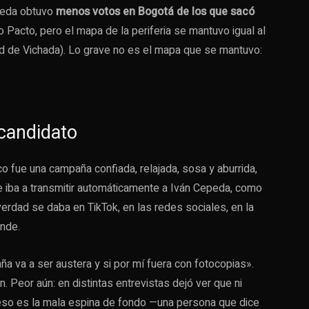
eda obtuvo
menos votos en Bogotá de los que sacó
do Pacto, pero el mapa de la periferia se mantuvo igual al
dad de Vichada). Lo grave no es el mapa que se mantuvo:
 candidato
ico fue una campaña confiada, relajada, sosa y aburrida,
e iba a transmitir automáticamente a Iván Cepeda, como
verdad se daba en TikTok, en las redes sociales, en la
ende.
a va a ser austera y si por mí fuera con fotocopias».
n. Peor aún: en distintas entrevistas dejó ver que ni
a eso es la mala espina de fondo —una persona que dice