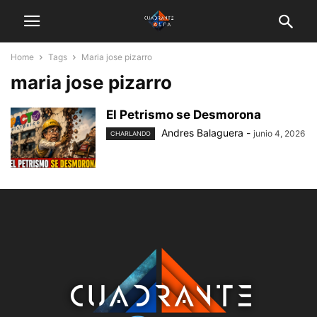
Home
Tags
Maria jose pizarro
maria jose pizarro
El Petrismo se Desmorona
Andres Balaguera
-
junio 4, 2026
CHARLANDO