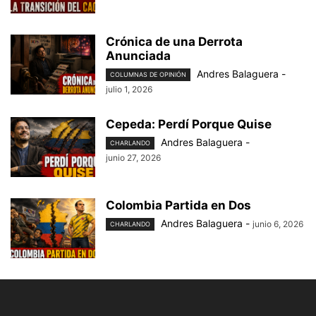
Crónica de una Derrota
Anunciada
Andres Balaguera
-
COLUMNAS DE OPINIÓN
julio 1, 2026
Cepeda: Perdí Porque Quise
Andres Balaguera
-
CHARLANDO
junio 27, 2026
Colombia Partida en Dos
Andres Balaguera
-
junio 6, 2026
CHARLANDO