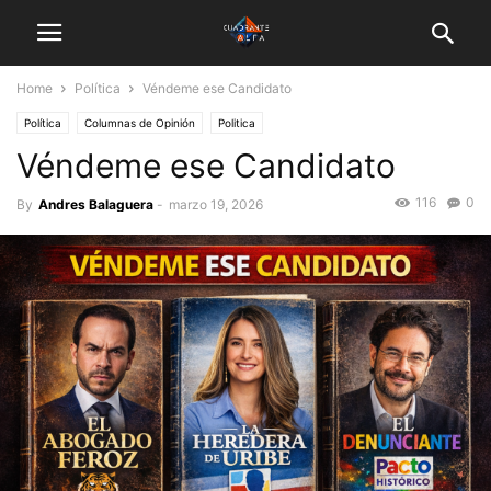
Home
Política
Véndeme ese Candidato
Política
Columnas de Opinión
Politica
Véndeme ese Candidato
116
0
By
Andres Balaguera
-
marzo 19, 2026