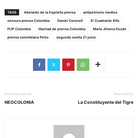
TAGS
Abelardo de la Espriella prensa
antipetrismo medios
censura prensa Colombia
Daniel Coronell
El Cuadrante Alfa
FLIP Colombia
libertad de prensa Colombia
María Jimena Duzán
prensa colombiana Petro
segunda vuelta 21 junio
Previous article
Next article
NEOCOLONIA
La Constituyente del Tigre