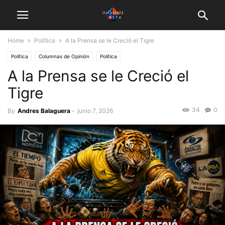
Home
Política
A la Prensa se le Creció el Tigre
Política
Columnas de Opinión
Politica
A la Prensa se le Creció el
Tigre
34
0
By
Andres Balaguera
-
junio 7, 2026